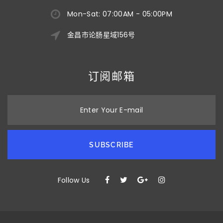
Mon-Sat: 07:00AM - 05:00PM
金昌市论肠星域156号
订阅邮箱
Enter Your E-mail
SUBSCRIBE
Follow Us