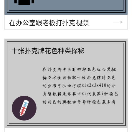
在办公室跟老板打扑克视频