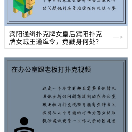
宾阳通缉扑克牌女皇后宾阳扑克
牌女贼王通缉令，竟藏身何处？