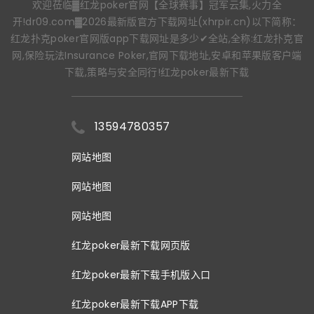
欢迎莅临▓红龙poker官网【全球赛事】冠军云集,火力全
开!dr09.com▓2026最新版官方下载网址(xhrpir.cn)以下简称：
红龙扑克poker官网版app下载网址是多少✔全站,全称:红龙扑克官
网,保险玩法Insurance Poker,官网下载地址,安卓和苹果版客户端
下载,策略与安全同行!红龙poker最新下载
13594780357
网站地图
网站地图
网站地图
红龙poker最新下载网页版
红龙poker最新下载手机版入口
红龙poker最新下载APP下载