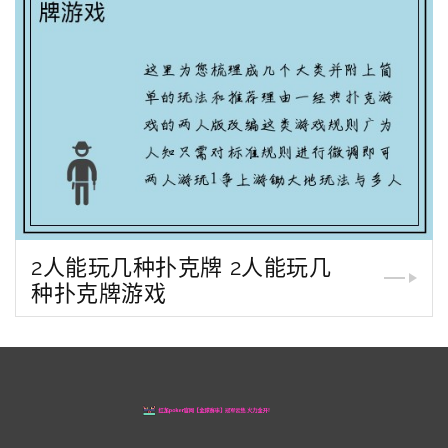
2人能玩几种扑克牌 2人能玩几
种扑克牌游戏