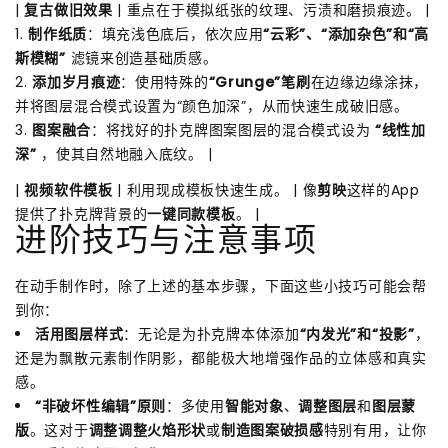
|
复古做旧效果
| 重点在于模拟纸张的纹理、污渍和磨损痕迹。 |
1.
制作纸质
：填充浅色底后，依次应用
“云彩”、“添加杂色”和“高
斯模糊”
滤镜来创造基础质感。
2.
添加岁月痕迹
：使用特殊的
“Grunge”笔刷
在边缘边缘涂抹，
并将图层混合模式设置为“颜色加深”，从而快速生成破旧感。
3.
图案融合
：将找好的扑克牌图案图层的混合模式设为
“线性加
深”
，使其自然地融入底纹。 |
|
视频软件模板
| 利用现成模板快速生成。 | 像
剪映
这样的App
提供了扑克牌背景的
一键同款模板
。 |
进阶技巧与注意事项
在动手制作时，除了上述的基本步骤，下面这些小技巧可能会帮
到你：
活用图层样式
：无论是为扑克牌本体添加
“内发光”和“投影”
，
还是为飘散元素制作阴影，都能极大地增强作品的立体感和真实
感。
“非破坏性编辑”原则
：多使用
智能对象
、
调整图层
和
图层蒙
版
。这对于
调整调整火焰形状
或
制造图案破损感
特别有用，让你