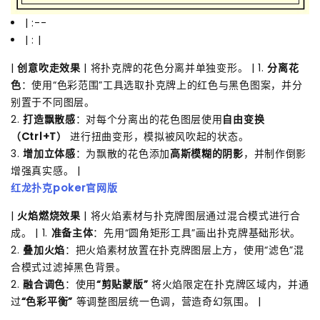
| :--
| : |
|
创意吹走效果
| 将扑克牌的花色分离并单独变形。 | 1.
分离花
色
：使用“色彩范围”工具选取扑克牌上的红色与黑色图案，并分
别置于不同图层。
2.
打造飘散感
：对每个分离出的花色图层使用
自由变换
（Ctrl+T）
进行扭曲变形，模拟被风吹起的状态。
3.
增加立体感
：为飘散的花色添加
高斯模糊的阴影
，并制作倒影
增强真实感。 |
红龙扑克poker官网版
|
火焰燃烧效果
| 将火焰素材与扑克牌图层通过混合模式进行合
成。 | 1.
准备主体
：先用“圆角矩形工具”画出扑克牌基础形状。
2.
叠加火焰
：把火焰素材放置在扑克牌图层上方，使用“滤色”混
合模式过滤掉黑色背景。
2.
融合调色
：使用
“剪贴蒙版”
将火焰限定在扑克牌区域内，并通
过
“色彩平衡”
等调整图层统一色调，营造奇幻氛围。 |