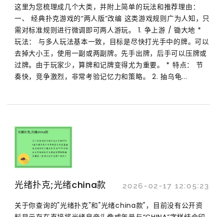
这里为您梳理成几个大类，并附上简单的玩法和推荐理由：
一、 经典扑克游戏的“两人版”改编 这类游戏规则广为人知，只
需对标准规则进行微调即可两人游玩。 1. 争上游 / 锄大地 *
玩法： 与多人玩法基本一致，目标是尽快打光手中的牌。可以
去掉大小王，使用一副或两副牌。先手出牌，后手可以压牌或
过牌。由于玩家少，算牌和记牌变得尤为重要。 * 特点： 节
奏快，竞争激烈，非常考验记忆力和策略。 2. 抽乌龟...
光绪扑克;光绪china款
2026-02-17 12:05:23
关于你查询的"光绪扑克"和"光绪china款"，目前没有公开资
料显示存在直接将光绪皇帝头像或年号与“CHINA”字样结合印