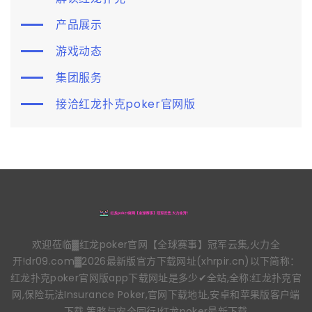
产品展示
游戏动态
集团服务
接洽红龙扑克poker官网版
欢迎莅临▓红龙poker官网【全球赛事】冠军云集,火力全
开!dr09.com▓2026最新版官方下载网址(xhrpir.cn)以下简称：
红龙扑克poker官网版app下载网址是多少✔全站,全称:红龙扑克官
网,保险玩法Insurance Poker,官网下载地址,安卓和苹果版客户端
下载,策略与安全同行!红龙poker最新下载