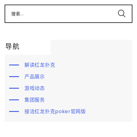
搜索...
导航
解读红龙扑克
产品展示
游戏动态
集团服务
接洽红龙扑克poker官网版