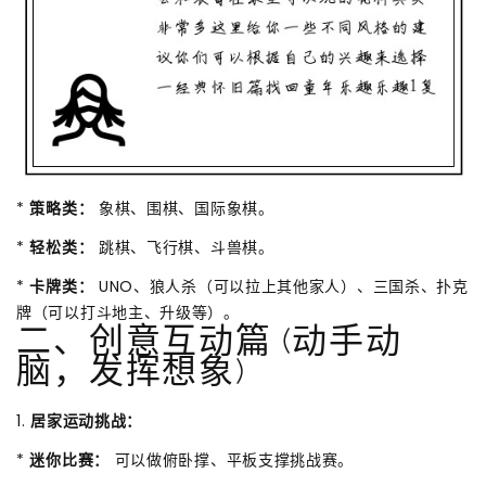
*
策略类：
象棋、围棋、国际象棋。
*
轻松类：
跳棋、飞行棋、斗兽棋。
*
卡牌类：
UNO、狼人杀（可以拉上其他家人）、三国杀、扑克
牌（可以打斗地主、升级等）。
二、创意互动篇 (动手动
脑，发挥想象)
1.
居家运动挑战：
*
迷你比赛：
可以做俯卧撑、平板支撑挑战赛。