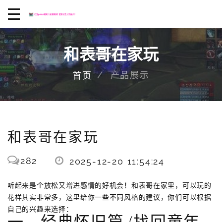
和表哥在家玩
产品展示
首页
和表哥在家玩
282
2025-12-20 11:54:24
听起来是个放松又增进感情的好机会！和表哥在家里，可以玩的
花样其实非常多，这里给你一些不同风格的建议，你们可以根据
自己的兴趣来选择：
一、经典怀旧篇 (找回童年