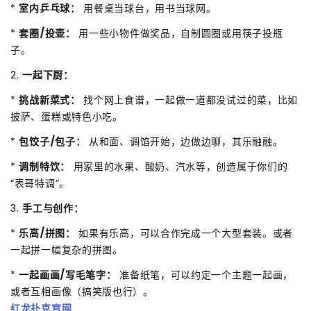
*
室内乒乓球：
用餐桌当球台，用书当球网。
*
套圈/投壶：
用一些小物件做奖品，自制圆圈或用筷子投瓶
子。
2.
一起下厨：
*
挑战新菜式：
找个网上食谱，一起做一道都没试过的菜，比如
披萨、蛋糕或特色小吃。
*
包饺子/包子：
从和面、调馅开始，边做边聊，其乐融融。
*
调制特饮：
用家里的水果、酸奶、汽水等，创造属于你们的
“表哥特调”。
3.
手工与创作：
*
乐高/拼图：
如果有乐高，可以合作完成一个大型套装。或者
一起拼一幅复杂的拼图。
*
一起画画/写毛笔字：
准备纸笔，可以约定一个主题一起画，
或者互相画像（搞笑版也行）。
红龙扑克官网