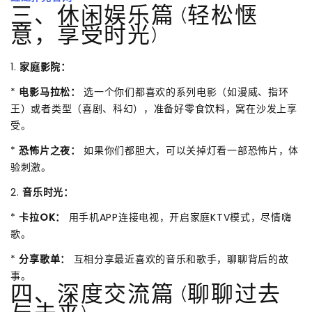
三、休闲娱乐篇 (轻松惬
意，享受时光)
1.
家庭影院：
*
电影马拉松：
选一个你们都喜欢的系列电影（如漫威、指环
王）或者类型（喜剧、科幻），准备好零食饮料，窝在沙发上享
受。
*
恐怖片之夜：
如果你们都胆大，可以关掉灯看一部恐怖片，体
验刺激。
2.
音乐时光：
*
卡拉OK：
用手机APP连接电视，开启家庭KTV模式，尽情嗨
歌。
*
分享歌单：
互相分享最近喜欢的音乐和歌手，聊聊背后的故
事。
四、深度交流篇 (聊聊过去