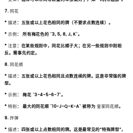
7.
同花
*
描述
：五张或以上花色相同的牌（不要求点数连续）。
*
示例
： 所有梅花色的 `3, 5, 8, J, K`。
*
注意
：在某些规则中，同花比顺子大；在另一些规则中则相
反。需事先约定。
8.
同花顺
*
描述
：五张或以上花色相同且点数连续的牌。这是非常强的牌
型。
*
示例
： 梅花 `3-4-5-6-7`。
*
特别
： 最大的同花顺 `10-J-Q-K-A` 被称为
皇家同花顺
。
9.
炸弹
*
描述
：四张或以上点数相同的牌。这是最常见的“特殊牌型”，