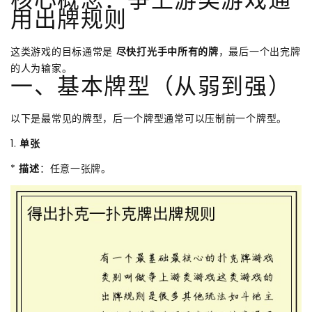
用出牌规则
这类游戏的目标通常是
尽快打光手中所有的牌
，最后一个出完牌
的人为输家。
一、基本牌型（从弱到强）
以下是最常见的牌型，后一个牌型通常可以压制前一个牌型。
1.
单张
*
描述
：任意一张牌。