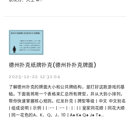
德州扑克纸牌扑克(德州扑扑克牌面)
2025-12-22 12:31:04
了解德州扑克的牌面大小和公共牌结构，是打好这款游戏的基
础。下面我将用一个表格来汇总所有牌型，并从大到小排列，
帮你快速掌握核心规则。红龙扑克 | 牌型等级 | 中文 中文别名
| 组成说明 | 示例 | | :-- | :-- | : | : | | 皇家同花顺 | 同花大顺
| 同一花色的A、K、Q、J、10 | A♠ K♠ Q♠ J♠ T♠...