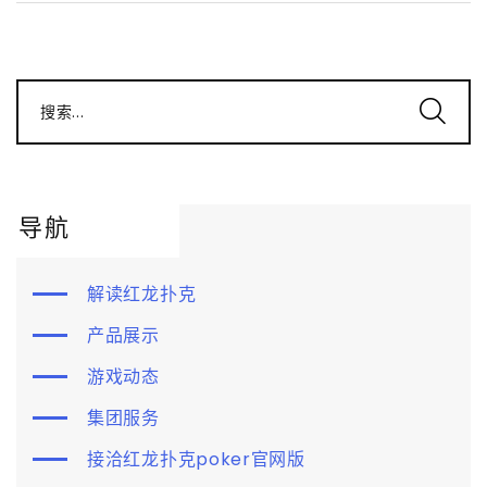
搜索...
导航
解读红龙扑克
产品展示
游戏动态
集团服务
接洽红龙扑克poker官网版