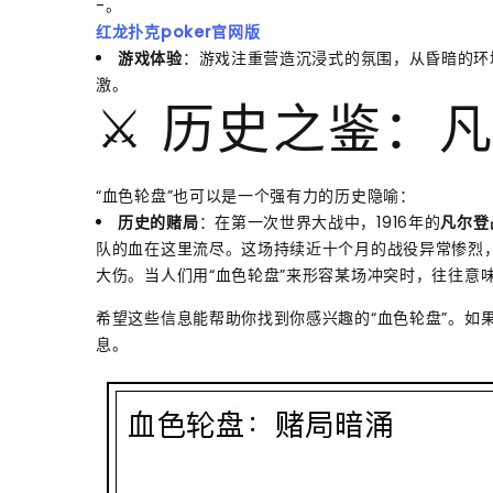
-。
红龙扑克poker官网版
游戏体验
：游戏注重营造沉浸式的氛围，从昏暗的环
激。
⚔️ 历史之鉴：
“血色轮盘”也可以是一个强有力的历史隐喻：
历史的赌局
：在第一次世界大战中，1916年的
凡尔登
队的血在这里流尽。这场持续近十个月的战役异常惨烈
大伤。当人们用“血色轮盘”来形容某场冲突时，往往意
希望这些信息能帮助你找到你感兴趣的“血色轮盘”。如
息。