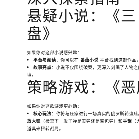
悬疑小说：《三
盘》
如果你对这部小说感兴趣：
平台与阅读
：你可以在
番茄小说
平台找到这部作品
故事亮点
：小说不仅围绕破案，更深入刻画了人物之
境。
策略游戏：《恶
如果你对这款游戏更心动：
核心玩法
：你将与庄家进行一场真实的俄罗斯轮盘赌
放大镜
（检查下一发子弹是实弹还是空包弹）和
手锯
（
道具来扭转战局。