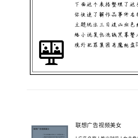
联想广告视频美女