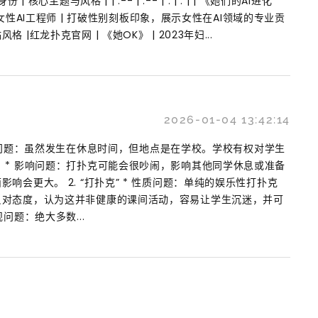
| 核心主题与风格 | | :-- | :-- | : | : | | 《她们的AI进化
实的女性AI工程师 | 打破性别刻板印象，展示女性在AI领域的专业贡
|红龙扑克官网 | 《她OK》 | 2023年妇...
2026-01-04 13:42:14
* 时间问题：虽然发生在休息时间，但地点是在学校。学校有权对学生
 * 影响问题：打扑克可能会很吵闹，影响其他同学休息或准备
响会更大。 2. “打扑克” * 性质问题：单纯的娱乐性打扑克
反对态度，认为这并非健康的课间活动，容易让学生沉迷，并可
问题：绝大多数...