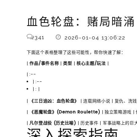
血色轮盘：赌局暗涌
341
2026-01-04 13:06:22
下面这个表格整理了这些可能性，帮你快速了解：
|
作品/事件名称
|
类型
|
核心主题/玩法
|
| :--
| :--
| : |
|
《三日追凶：血色轮盘》
| 连载网络小说 | 复仇、
|
《恶魔轮盘》(Demon Roulette)
| 独立策略游戏 
|
凡尔登战役 (历史比喻)
| 历史事件 | 军事战略上的巨
深入探索指南