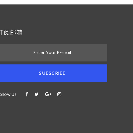
订阅邮箱
Enter Your E-mail
SUBSCRIBE
ollow Us