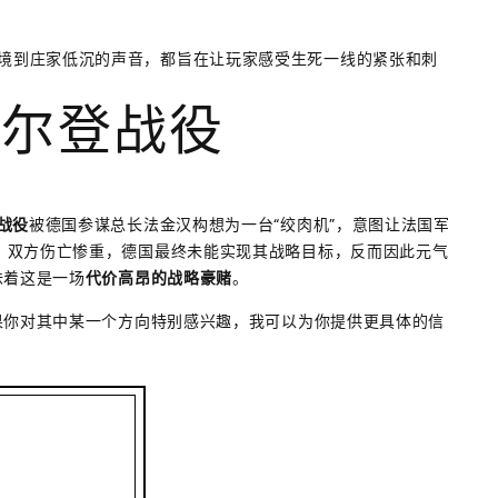
境到庄家低沉的声音，都旨在让玩家感受生死一线的紧张和刺
凡尔登战役
战役
被德国参谋总长法金汉构想为一台“绞肉机”，意图让法国军
，双方伤亡惨重，德国最终未能实现其战略目标，反而因此元气
味着这是一场
代价高昂的战略豪赌
。
果你对其中某一个方向特别感兴趣，我可以为你提供更具体的信