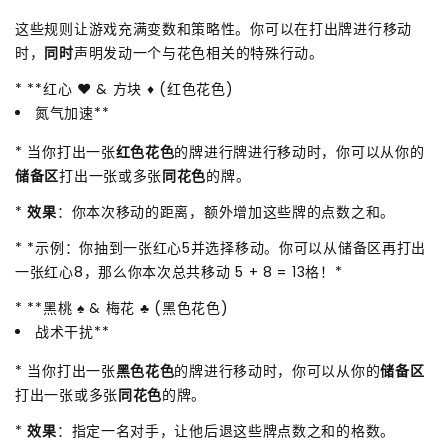
这些规则让游戏充满变数和策略性。你可以在打出牌进行移动
时，
同时
声明发动一个与花色相关的特殊行动。
* **红心 ❤️ & 方块 ♦️ (红色花色)
氮气加速**
* 当你打出一张
红色花色
的牌进行牌进行移动时，你可以从你的
储备区
打出一张或多张
同花色
的牌。
*
效果
：你本次移动的距离，额外增加这些牌的点数之和。
* *示例：你抽到一张红心5并选择移动。你可以从储备区再打出
一张红心8，那么你本次总共移动 5 + 8 = 13格！*
* **黑桃 ♠️ & 梅花 ♣️ (黑色花色)
战术干扰**
* 当你打出一张
黑色花色
的牌进行移动时，你可以从你的
储备区
打出一张或多张
同花色
的牌。
*
效果
：指定一名对手，让他后退这些牌点数之和的格数。