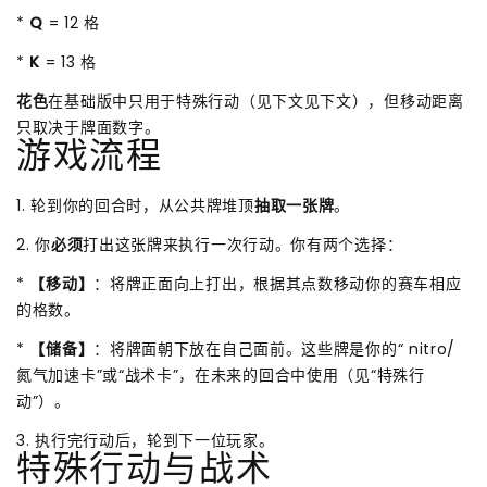
*
Q
= 12 格
*
K
= 13 格
花色
在基础版中只用于特殊行动（见下文见下文），但移动距离
只取决于牌面数字。
游戏流程
1. 轮到你的回合时，从公共牌堆顶
抽取一张牌
。
2. 你
必须
打出这张牌来执行一次行动。你有两个选择：
*
【移动】
：将牌正面向上打出，根据其点数移动你的赛车相应
的格数。
*
【储备】
：将牌面朝下放在自己面前。这些牌是你的“ nitro/
氮气加速卡”或“战术卡”，在未来的回合中使用（见“特殊行
动”）。
3. 执行完行动后，轮到下一位玩家。
特殊行动与战术