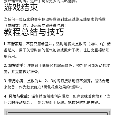
张已储备的牌。这给了玩家更多的策略选择。
游戏结束
当任何一位玩家的赛车移动格数达到或超过终点线要求的格数
（或圈数）时，该玩家立即获得胜利！
教程总结与技巧
1.
平衡策略
：不要只顾着猛冲。适时地将大点数牌（如K、Q）储
备起来，用于关键时刻的氮气加速或致命干扰，往往比直接移动
更有用。
2.
观察对手
：注意对手储备区的牌面颜色，预判他可能发动的攻
势，并提前做好准备。
3.
善用小牌
：点数为A、2、3的牌直接移动很不划算，最适合用
来储备，作为触发红心/黑色花色效果的“燃料”。
4.
风险与收益
：储备牌虽然能创造爆发，但也意味着你放弃了当
回合的移动机会，可能会被对手反超。把握好时机是关键。