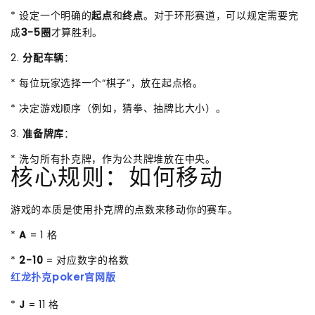
* 设定一个明确的
起点
和
终点
。对于环形赛道，可以规定需要完
成
3-5圈
才算胜利。
2.
分配车辆
：
* 每位玩家选择一个“棋子”，放在起点格。
* 决定游戏顺序（例如，猜拳、抽牌比大小）。
3.
准备牌库
：
* 洗匀所有扑克牌，作为公共牌堆放在中央。
核心规则：如何移动
游戏的本质是使用扑克牌的点数来移动你的赛车。
*
A
= 1 格
*
2-10
= 对应数字的格数
红龙扑克poker官网版
*
J
= 11 格