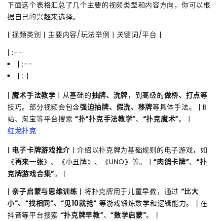
下面这个表格汇总了几个主要的视频类型和内容方向，你可以根
据自己的兴趣来选择。
| 视频类别 | 主要内容/玩法举例 | 关键词/平台 |
| :--
| :--
| : |
|
魔术手法教学
| 从基础的
抽牌、洗牌
，到高级的
做桥、打点
等
技巧。部分视频会包含
强迫抽牌、假洗、移牌
等具体手法。 | B
站、淘宝等平台搜索
“扑“扑克手法教学”
、
“扑克魔术”
。 |
红龙扑克
|
电子卡牌游戏推介
| 介绍以扑克牌为基础规则的电子游戏，如
《
再来一张
》、《小丑牌》、《UNO》等。 |
“肉鸽卡牌”
、
“扑
克牌游戏合集”
。 |
|
亲子启蒙与思维训练
| 将扑克牌用于儿童早教，通过
“比大
小”、“找相同”、“见10就抢”
等游戏锻炼数学和逻辑能力。 | 在
抖音等平台搜索
“扑克牌早教”
、
“数学启蒙”
。 |