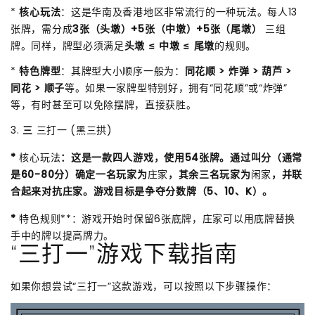
*
核心玩法
：这是华南及香港地区非常流行的一种玩法。每人13
张牌，需分成
3张（头墩）+5张（中墩）+5张（尾墩）
三组
牌。同样，牌型必须满足
头墩 ≤ 中墩 ≤ 尾墩
的规则。
*
特色牌型
：其牌型大小顺序一般为：
同花顺 > 炸弹 > 葫芦 >
同花 > 顺子
等。如果一家牌型特别好，拥有“同花顺”或“炸弹”
等，有时甚至可以免除摆牌，直接获胜。
3.
三
三打一 (黑三拱)
*
核心玩法
：这是一款四人游戏，使用54张牌。通过叫分（通常
是60-80分）确定一名玩家为
庄家
，其余三名玩家为
闲家
，并联
合起来对抗庄家。游戏目标是争夺分数牌（5、10、K）。
*
特色规则**：游戏开始时保留6张底牌，庄家可以用底牌替换
手中的牌以提高牌力。
“三打一”游戏下载指南
如果你想尝试“三打一”这款游戏，可以按照以下步骤操作：