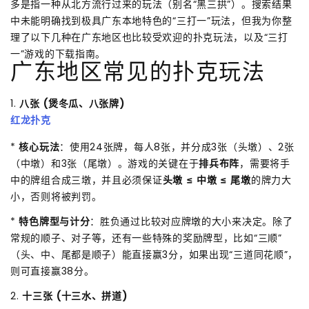
多是指一种从北方流行过来的玩法（别名“黑三拱”）。搜索结果
中未能明确找到极具广东本地特色的“三打一”玩法，但我为你整
理了以下几种在广东地区也比较受欢迎的扑克玩法，以及“三打
一”游戏的下载指南。
广东地区常见的扑克玩法
1.
八张 (煲冬瓜、八张牌)
红龙扑克
*
核心玩法
：使用24张牌，每人8张，并分成3张（头墩）、2张
（中墩）和3张（尾墩）。游戏的关键在于
排兵布阵
，需要将手
中的牌组合成三墩，并且必须保证
头墩 ≤ 中墩 ≤ 尾墩
的牌力大
小，否则将被判罚。
*
特色牌型与计分
：胜负通过比较对应牌墩的大小来决定。除了
常规的顺子、对子等，还有一些特殊的奖励牌型，比如“三顺”
（头、中、尾都是顺子）能直接赢3分，如果出现“三道同花顺”，
则可直接赢38分。
2.
十三张 (十三水、拼道)