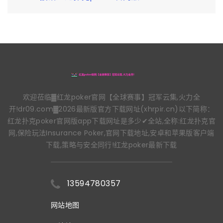
欢迎莅临▓红龙poker官网【全球赛事】冠军云集,火力全
开!dr09.com▓2026最新版官方下载网址(xhrpir.cn)以下简称：
红龙扑克poker官网版app下载网址是多少✔全站,全称:红龙扑克官
网,保险玩法Insurance Poker,官网下载地址,安卓和苹果版客户端
下载,策略与安全同行!红龙poker最新下载
13594780357
网站地图