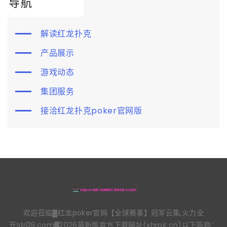
导航
解读红龙扑克
产品展示
游戏动态
集团服务
接洽红龙扑克poker官网版
欢迎莅临▓红龙poker官网【全球赛事】冠军云集,火力全
开!dr09.com▓2026最新版官方下载网址(xhrpir.cn)以下简称：