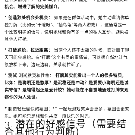
机会、增进了解的完美媒介
。
*
创造独处机会处机会：
如果是在群体活动中，她主动邀请你单
独打牌（比如玩“干瞪眼”、“抽乌龟”等两人游戏），这通常是一
个比较明确的信号，说明她想和你有多一点的私人互动，避免被
其他人打扰。
*
打破尴尬，拉近距离：
当两个人还不太熟的时候，面对面干聊
天可能会尴尬。有“打牌”这个共同的事情做，可以很自然地让气
氛放松下来，边玩边聊，关系就拉近了。
*
测试
测试默契和性格：
打牌其实能看出一个人的很多特质，
比如：是聪明还是憨厚？是沉稳还是冲动？是爱耍小聪明还是诚
实守信？是输得起还是爱计较？她可能在不自觉地通过打牌来观
察你的为人处世。
*
制造轻松愉快的氛围：** 一起玩游戏笑声会更多，氛围会更欢
乐。她可能只是想和你共度一段快乐的时光。
3. 潜在的好感信号（需要结
合其他行为判断）